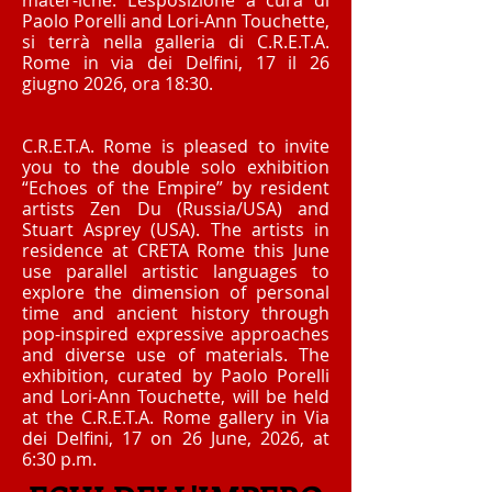
mater-iche.
L’esposizione a cura di
Paolo Porelli and Lori-Ann Touchette,
si terrà nella galleria di C.R.E.T.A.
Rome in via dei Delfini, 17 il 26
giugno 2026, ora 18:30.
C.R.E.T.A. Rome is pleased to invite
you to the double solo exhibition
“Echoes of the Empire” by resident
artists Zen Du (Russia/USA) and
Stuart Asprey (USA). The artists in
residence at CRETA Rome this June
use parallel artistic languages to
explore the dimension of personal
time and ancient history through
pop-inspired expressive approaches
and diverse use of materials. The
exhibition, curated by Paolo Porelli
and Lori-Ann Touchette, will be held
at the C.R.E.T.A. Rome gallery in Via
dei Delfini, 17 on 26 June, 2026, at
6:30 p.m.