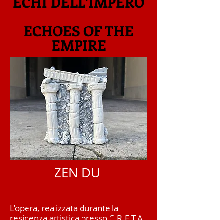
ECHI DELL'IMPERO
ECHOES OF THE
EMPIRE
ZEN DU
L’opera, realizzata durante la
residenza artistica presso C.R.E.T.A.