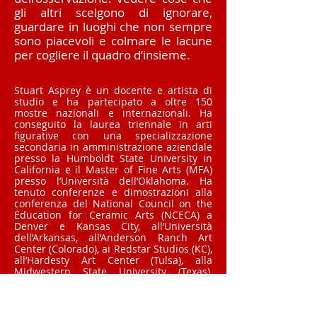
gli altri scelgono di ignorare,
guardare in luoghi che non sempre
sono piacevoli e colmare le lacune
per cogliere il quadro d’insieme.
Stuart Asprey è un docente e artista di
studio e ha partecipato a oltre 150
mostre nazionali e internazionali. Ha
conseguito la laurea triennale in arti
figurative con una specializzazione
secondaria in amministrazione aziendale
presso la Humboldt State University in
California e il Master of Fine Arts (MFA)
presso l’Università dell’Oklahoma. Ha
tenuto conferenze e dimostrazioni alla
conferenza del National Council on the
Education for Ceramic Arts (NCECA) a
Denver e Kansas City, all’Università
dell’Arkansas, all’Anderson Ranch Art
Center (Colorado), ai Redstar Studios (KC),
all’Hardesty Art Center (Tulsa), alla
Midwestern State University (Texas),
all’Hudgens Center for the Arts di Atlanta,
all’Università delle Hawaii e in numerosi
altri college, università e centri d’arte in
tutto il paese. Attualmente Stuart è