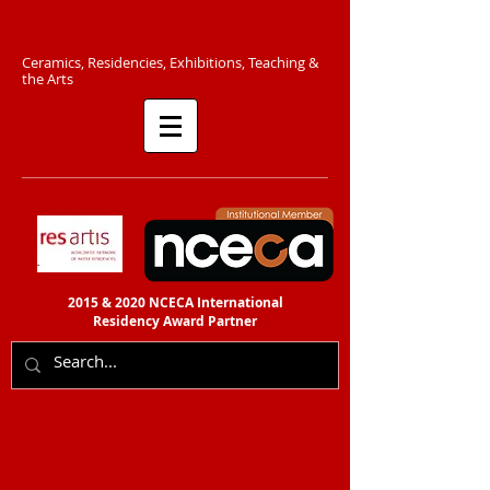
C​eramics, Residencies, Exhibitions, Teaching &
the Arts​​
2015 & 2020 NCECA International
Residency
Award Partner