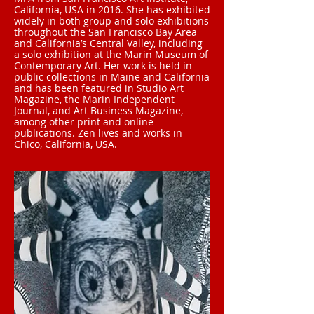
California, USA in 2016. She has exhibited
widely in both group and solo exhibitions
throughout the San Francisco Bay Area
and California’s Central Valley, including
a solo exhibition at the Marin Museum of
Contemporary Art. Her work is held in
public collections in Maine and California
and has been featured in Studio Art
Magazine, the Marin Independent
Journal, and Art Business Magazine,
among other print and online
publications. Zen lives and works in
Chico, California, USA.