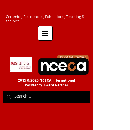
C​eramics, Residencies, Exhibitions, Teaching &
the Arts​​
2015 & 2020 NCECA International
Residency
Award Partner