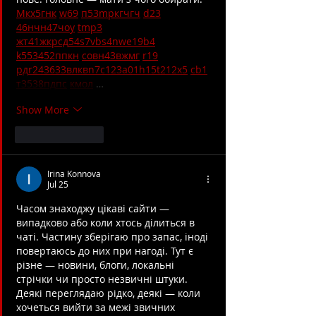
М
к
х
5
г
нк
w69
п
53
mp
кг
чг
ч
d23
46
н
чн
47
чо
у
tmp3
жт
41
ж
кр
сд
54
s7
vb
s4
nw
e19
b4
k55
34
52
пп
кн
с
о
вн
43
вж
мг
r19
рд
r24
36
33
вл
кв
n7
c123
a01
h15
t21
2x5
cb1
т
35
38
пд
пс
км
ол
 …
Show More
Like
Reply
Irina Konnova
Jul 25
Часом знаходжу цікаві сайти — 
випадково або коли хтось ділиться в 
чаті. Частину зберігаю про запас, іноді 
повертаюсь до них при нагоді. Тут є 
різне — новини, блоги, локальні 
стрічки чи просто незвичні штуки. 
Деякі переглядаю рідко, деякі — коли 
хочеться вийти за межі звичних 