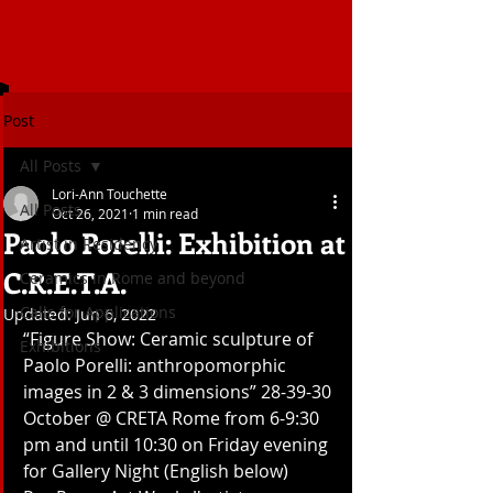
Post
All Posts
Lori-Ann Touchette
All Posts
Oct 26, 2021
1 min read
Paolo Porelli: Exhibition at
Artist in Residency
C.R.E.T.A.
Ceramics in Rome and beyond
Calls for Applications
Updated:
Jun 6, 2022
“Figure Show: Ceramic sculpture of 
Exhibitions
Paolo Porelli: anthropomorphic 
images in 2 & 3 dimensions” 28-39-30 
October @ CRETA Rome from 6-9:30 
pm and until 10:30 on Friday evening 
for Gallery Night (English below)