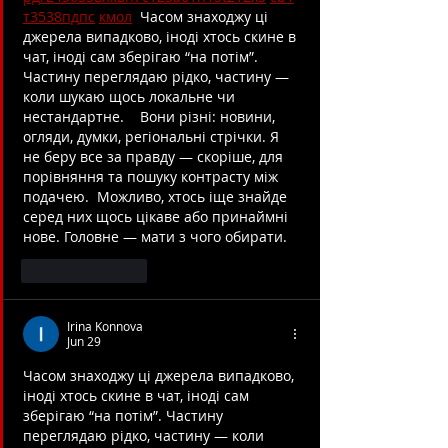
т
35
38
пд
пс
км
ол
  Часом знаходжу ці 
джерела випадково, іноді хтось скине в 
чат, іноді сам зберігаю “на потім”. 
Частину переглядаю рідко, частину — 
коли шукаю щось локальне чи 
нестандартне.    Вони різні: новини, 
огляди, думки, регіональні стрічки. Я 
не беру все за правду — скоріше, для 
порівняння та пошуку контрасту між 
подачею.  Можливо, хтось іще знайде 
серед них щось цікаве або принаймні 
нове. Головне — мати з чого обирати. 
Like
Reply
Irina Konnova
Jun 29
Часом знаходжу ці джерела випадково, 
іноді хтось скине в чат, іноді сам 
зберігаю “на потім”. Частину 
переглядаю рідко, частину — коли 