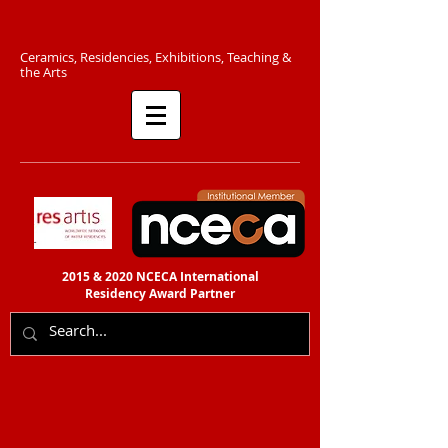
C​eramics, Residencies, Exhibitions, Teaching &
the Arts​​
2015 & 2020 NCECA International
Residency
Award Partner