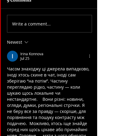
Write a comment...
Artists in Residence in
June Resident Ar
June @ CRETA Rome
show @ CRETA
Newest
Irina Konnova
Jul 25
Часом знаходжу ці джерела випадково, 
іноді хтось скине в чат, іноді сам 
зберігаю “на потім”. Частину 
переглядаю рідко, частину — коли 
шукаю щось локальне чи 
нестандартне.    Вони різні: новини, 
огляди, думки, регіональні стрічки. Я 
не беру все за правду — скоріше, для 
порівняння та пошуку контрасту між 
подачею.  Можливо, хтось іще знайде 
серед них щось цікаве або принаймні 
нове. Головне — мати з чого обирати.  