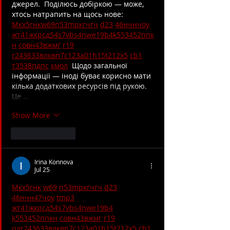
джерел.  Поділюсь добіркою — може, 
хтось натрапить на щось нове:  
М
к
х
5
г
нк
w69
п
53
mp
кг
чг
ч
d23
46
н
чн
чо
у
жт
41
ж
кр
сд
54
s7
vb
s4
nw
e19
b4
k55
34
52
пп
к
н
с
о
вн
43
вж
мг
r19
r24
36
33
вл
кв
n7
c123
a01
h15
t21
2x5
cb1
т
35
38
пд
пс
км
ол
  Щодо загальної 
інформації — іноді буває корисно мати 
кілька додаткових ресурсів під рукою. 
Це …
Show More
Like
Reply
Irina Konnova
Jul 25
М
к
х
5
г
нк
w69
п
53
mp
кг
чг
ч
d23
46
н
чн
47
чо
у
tmp3
жт
41
ж
кр
сд
54
s7
vb
s4
nw
e19
b4
k55
34
52
пп
кн
с
о
вн
43
вж
мг
r19
рд
r24
36
33
вл
кв
n7
c123
a01
h15
t21
2x5
cb1